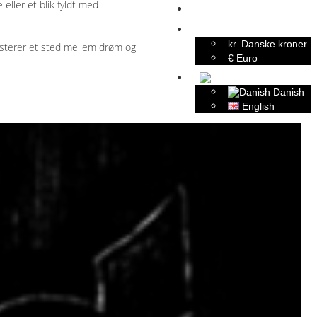
eller et blik fyldt med
Indkøbskurv
Valuta
kr. Danske kroner
sisterer et sted mellem drøm og
€ Euro
Danish
English