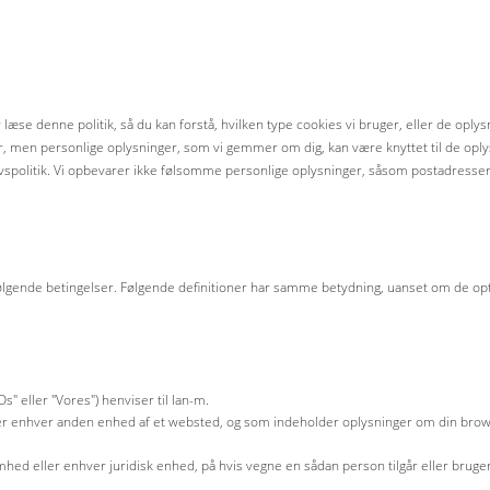
læse denne politik, så du kan forstå, hvilken type cookies vi bruger, eller de oply
er, men personlige oplysninger, som vi gemmer om dig, kan være knyttet til de oply
ivspolitik. Vi opbevarer ikke følsomme personlige oplysninger, såsom postadresser,
ølgende betingelser. Følgende definitioner har samme betydning, uanset om de optræ
" eller "Vores") henviser til Ian-m.
ller enhver anden enhed af et websted, og som indeholder oplysninger om din bro
mhed eller enhver juridisk enhed, på hvis vegne en sådan person tilgår eller bruger