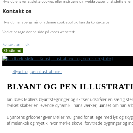
Hvis du ønsker at slette cookies eller instruere din webbrowser til at slette ell
Kontakt os
Hvis du har spørgsmål om denne cookiepolitik, kan du kontakte os:
Ved at besøge denne side på vores websted:
Kontakt ian-m.dk
Godkend
Blyant og pen illustrationer
BLYANT OG PEN ILLUSTRAT
Ian Ibæk Møllers blyantstegninger og skitser udstråler en særlig s
hvilket skaber en levende dynamik i hans værker, uanset om han arbe
Blyantens gråtoner giver Møller mulighed for at lege med lys og skyg
af melankoli og mystik, hvor mørke skove, forvitrede bygninger og ind