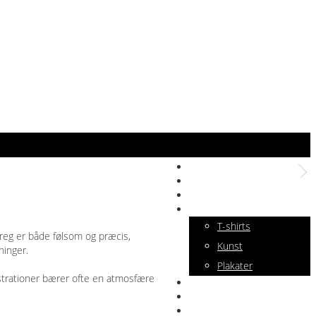
Galleri
Om Ian
Services
Shop
T-shirts
treg er både følsom og præcis,
Kunst
ninger.
Plakater
lustrationer bærer ofte en atmosfære
Værktøjer
Kontakt
Konto