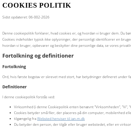
COOKIES POLITIK
Sidst opdateret: 06-002-2026
Denne cookiepolitik forklarer, hvad cookies er, og hvordan vi bruger dem. Du bør 
Cookies indeholder typisk ikke oplysninger, der personligt identificerer en brug
hvordan vi bruger, opbevarer og beskytter dine personlige data, se vores privatl
Fortolkning og definitioner
Fortolkning
Ord, hvis første bogstav er skrevet med stort, har betydninger defineret under f
Definitioner
I denne cookiepolitik forstås ved:
Virksomhed (i denne Cookiepolitik enten benævnt "Virksomheden", "Vi", "Os
Cookies betyder små filer, der placeres på din computer, mobilenhed e
tilgængelig fra
Websted henviser til ian-m.dk
Du betyder den person, der tilgår eller bruger webstedet, eller en virkso