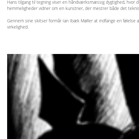
Hans tilgang til tegning viser en håndværksmæssig dygtighed, hvor de 
hemmeligheder vidner om en kunstner, der mestrer både det teknis
Gennem sine skitser formår Ian Ibæk Møller at indfange en følelse a
virkelighed.