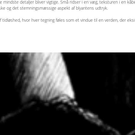
mindste detaljer bliver vigtige. Små ridser i en væg, teksturen i en kåbe 
ke og det stemningsmæssige aspekt af blyantens udtryk.
f tidløshed, hvor hver tegning føles som et vindue til en verden, der ek