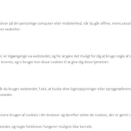
iver på din personlige computer eller mobilenhed, når du går offline, mens sessi
vet nedenfor:
der er tilgængelige via webstedet, og for at gøre det muligt for dig at bruge nogle 
everes, og vi bruger kun disse cookies til at give dig disse tjenester.
når du bruger webstedet, f.eks. at huske dine loginoplysninger eller sprogpræferen
bstedet.
vere brugen af cookies i din browser og derefter slette de cookies, der er gemt i d
stedet, og nogle funktioner fungerer muligvis ikke korrekt.