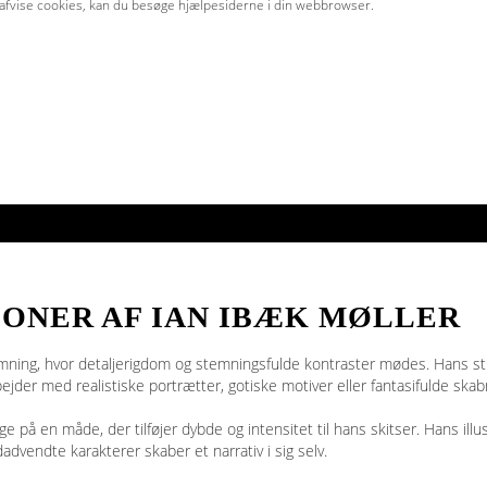
er afvise cookies, kan du besøge hjælpesiderne i din webbrowser.
IONER AF IAN IBÆK MØLLER
temning, hvor detaljerigdom og stemningsfulde kontraster mødes. Hans s
jder med realistiske portrætter, gotiske motiver eller fantasifulde skab
ge på en måde, der tilføjer dybde og intensitet til hans skitser. Hans il
advendte karakterer skaber et narrativ i sig selv.