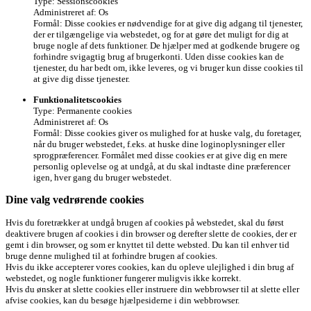
Type: Sessionscookies
Administreret af: Os
Formål: Disse cookies er nødvendige for at give dig adgang til tjenester,
der er tilgængelige via webstedet, og for at gøre det muligt for dig at
bruge nogle af dets funktioner. De hjælper med at godkende brugere og
forhindre svigagtig brug af brugerkonti. Uden disse cookies kan de
tjenester, du har bedt om, ikke leveres, og vi bruger kun disse cookies til
at give dig disse tjenester.
Funktionalitetscookies
Type: Permanente cookies
Administreret af: Os
Formål: Disse cookies giver os mulighed for at huske valg, du foretager,
når du bruger webstedet, f.eks. at huske dine loginoplysninger eller
sprogpræferencer. Formålet med disse cookies er at give dig en mere
personlig oplevelse og at undgå, at du skal indtaste dine præferencer
igen, hver gang du bruger webstedet.
Dine valg vedrørende cookies
Hvis du foretrækker at undgå brugen af cookies på webstedet, skal du først
deaktivere brugen af cookies i din browser og derefter slette de cookies, der er
gemt i din browser, og som er knyttet til dette websted. Du kan til enhver tid
bruge denne mulighed til at forhindre brugen af cookies.
Hvis du ikke accepterer vores cookies, kan du opleve ulejlighed i din brug af
webstedet, og nogle funktioner fungerer muligvis ikke korrekt.
Hvis du ønsker at slette cookies eller instruere din webbrowser til at slette eller
afvise cookies, kan du besøge hjælpesiderne i din webbrowser.