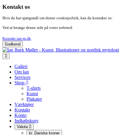
Kontakt os
Hvis du har spørgsmål om denne cookiepolitik, kan du kontakte os:
Ved at besøge denne side på vores websted:
Kontakt ian-m.dk
Godkend
Galleri
Om Ian
Services
Shop
T-shirts
Kunst
Plakater
Værktøjer
Kontakt
Konto
Indkøbskurv
Valuta
kr. Danske kroner