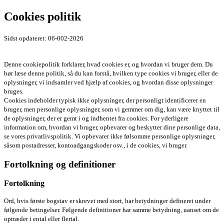
Cookies politik
Sidst opdateret: 06-002-2026
Denne cookiepolitik forklarer, hvad cookies er, og hvordan vi bruger dem. Du
bør læse denne politik, så du kan forstå, hvilken type cookies vi bruger, eller de
oplysninger, vi indsamler ved hjælp af cookies, og hvordan disse oplysninger
bruges.
Cookies indeholder typisk ikke oplysninger, der personligt identificerer en
bruger, men personlige oplysninger, som vi gemmer om dig, kan være knyttet til
de oplysninger, der er gemt i og indhentet fra cookies. For yderligere
information om, hvordan vi bruger, opbevarer og beskytter dine personlige data,
se vores privatlivspolitik. Vi opbevarer ikke følsomme personlige oplysninger,
såsom postadresser, kontoadgangskoder osv., i de cookies, vi bruger.
Fortolkning og definitioner
Fortolkning
Ord, hvis første bogstav er skrevet med stort, har betydninger defineret under
følgende betingelser. Følgende definitioner har samme betydning, uanset om de
optræder i ental eller flertal.