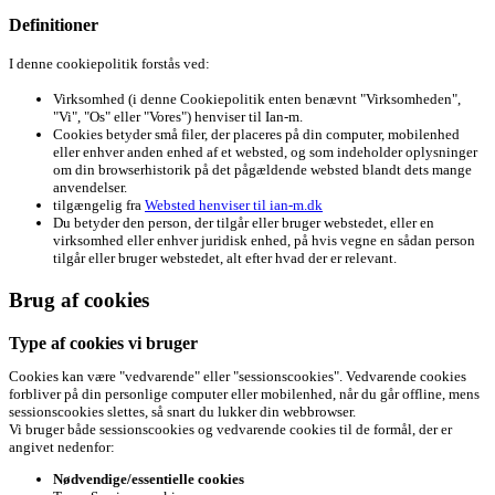
Definitioner
I denne cookiepolitik forstås ved:
Virksomhed (i denne Cookiepolitik enten benævnt "Virksomheden",
"Vi", "Os" eller "Vores") henviser til Ian-m.
Cookies betyder små filer, der placeres på din computer, mobilenhed
eller enhver anden enhed af et websted, og som indeholder oplysninger
om din browserhistorik på det pågældende websted blandt dets mange
anvendelser.
tilgængelig fra
Websted henviser til ian-m.dk
Du betyder den person, der tilgår eller bruger webstedet, eller en
virksomhed eller enhver juridisk enhed, på hvis vegne en sådan person
tilgår eller bruger webstedet, alt efter hvad der er relevant.
Brug af cookies
Type af cookies vi bruger
Cookies kan være "vedvarende" eller "sessionscookies". Vedvarende cookies
forbliver på din personlige computer eller mobilenhed, når du går offline, mens
sessionscookies slettes, så snart du lukker din webbrowser.
Vi bruger både sessionscookies og vedvarende cookies til de formål, der er
angivet nedenfor:
Nødvendige/essentielle cookies