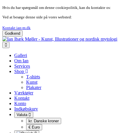
Hvis du har spørgsmål om denne cookiepolitik, kan du kontakte os:
Ved at besøge denne side på vores websted:
Kontakt ian-m.dk
Godkend
Galleri
Om Ian
Services
Shop
T-shirts
Kunst
Plakater
Værktøjer
Kontakt
Konto
Indkøbskurv
Valuta
kr. Danske kroner
€ Euro