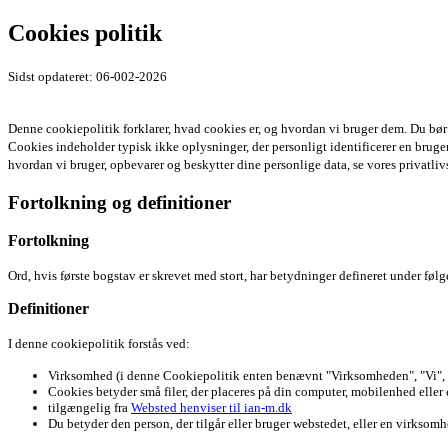
Cookies politik
Sidst opdateret: 06-002-2026
Denne cookiepolitik forklarer, hvad cookies er, og hvordan vi bruger dem. Du bør 
Cookies indeholder typisk ikke oplysninger, der personligt identificerer en bruge
hvordan vi bruger, opbevarer og beskytter dine personlige data, se vores privatli
Fortolkning og definitioner
Fortolkning
Ord, hvis første bogstav er skrevet med stort, har betydninger defineret under føl
Definitioner
I denne cookiepolitik forstås ved:
Virksomhed (i denne Cookiepolitik enten benævnt "Virksomheden", "Vi", "O
Cookies betyder små filer, der placeres på din computer, mobilenhed ell
tilgængelig fra
Websted henviser til ian-m.dk
Du betyder den person, der tilgår eller bruger webstedet, eller en virksomhe