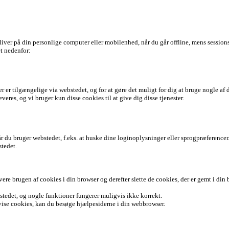
ver på din personlige computer eller mobilenhed, når du går offline, mens sessionsc
et nedenfor:
der er tilgængelige via webstedet, og for at gøre det muligt for dig at bruge nogle 
veres, og vi bruger kun disse cookies til at give dig disse tjenester.
år du bruger webstedet, f.eks. at huske dine loginoplysninger eller sprogpræferencer
stedet.
ere brugen af cookies i din browser og derefter slette de cookies, der er gemt i din 
stedet, og nogle funktioner fungerer muligvis ikke korrekt.
 afvise cookies, kan du besøge hjælpesiderne i din webbrowser.