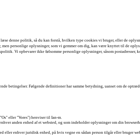
læse denne politik, så du kan forstå, hvilken type cookies vi bruger, eller de oplys
r, men personlige oplysninger, som vi gemmer om dig, kan være knyttet til de oplysn
vspolitik. Vi opbevarer ikke følsomme personlige oplysninger, såsom postadresser, k
gende betingelser. Følgende definitioner har samme betydning, uanset om de optræder i
s" eller "Vores") henviser til Ian-m.
er enhver anden enhed af et websted, og som indeholder oplysninger om din browser
d eller enhver juridisk enhed, på hvis vegne en sådan person tilgår eller bruger webs