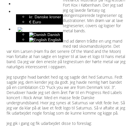
Indkøbskurv
Fort Kox i København. Der jeg sad
jeg og lavede fantasy og
Valuta
vikingeinspirerede tegneserier og
kr. Danske kroner
illustrationer. Min drøm var at lave
€ Euro
tegneserier, covers og logoer for
metal bands.
Danish
English
Ind ad døren trådte en ung mand
med rød skovmandsskjorte. Det
var Kim Larsen (Ham fra det senere Of the Wand and the Moon)
Han fortalte at han søgte en tegner til at lave et logo til hans metal
band. Da jeg var den eneste på tegnestuen der hørte metal var jeg
naturligvis interesseret i opgaven.
Jeg spurgte hvad bandet hed og og sagde det hed Saturnus. Fedt
sagde jeg, dem kender jeg da godt. Jeg havde nemlig hørt bandet
på en combilation CD ”Fuck you we are from Denmark Vol. 3”.
Derudover havde jeg set dem året f'ør til en Progress Red Labels
koncert i Rock Amar. Med en masse fede Danske
undergrundsband. Hvor jeg synes at Saturnus var vildt fede live. Så
jeg var da klar på at lave et fedt logo til Saturnus. Så vi aftalte at jeg
fik udarbejdet nogle forslag som de kunne komme og kigge på.
Jeg gik i gang og fik udarbejdet disse to foreslag: