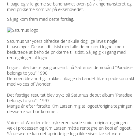
tilbage og ville gerne se bandnavnet oven på vikingemønsteret og
med prikkerne som var på øksehovedet.
Så jeg kom frem med dette forslag.
Saturnus var yders tilfredse der skulle dog lige laves nogle
tilpasninger. De var lidt i tvivl med alle de prikker i logoet men
besluttede at beholde prikkerne til sidst. Så jeg gik i gang med
rentegningen af logoet.
Logoet blev første gang anvendt på Saturnus demobånd ”Paradise
belongs to you” 1996.
Demoen blev hurtigt trukket tilbage da bandet fik en pladekontrakt
med Voices of Wonder.
Det færdige resultat blev trykt på Saturnus debut album ”Paradise
belongs to you” i 1997.
Mange år efter fortalte Kim Larsen mig at logoet/originaltegningen
desværre var bortkommet.
Voices of Wonder eller trykkeren havde smidt originaltegningen
væk i processen og Kim Larsen måtte rentegne en kopi af logoet.
Så desværre kan det oprindelige logo ikke vises takket være