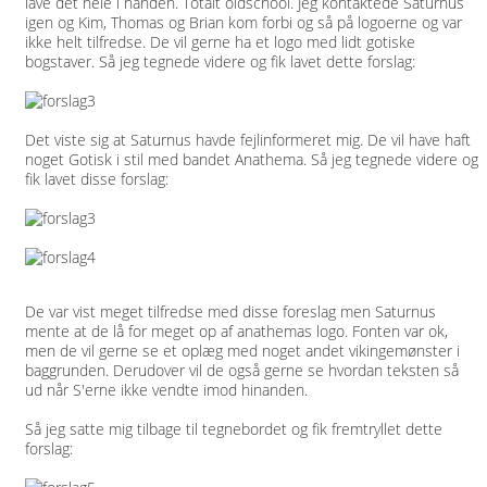
lave det hele i hånden. Totalt oldschool. Jeg kontaktede Saturnus
igen og Kim, Thomas og Brian kom forbi og så på logoerne og var
ikke helt tilfredse. De vil gerne ha et logo med lidt gotiske
bogstaver. Så jeg tegnede videre og fik lavet dette forslag:
Det viste sig at Saturnus havde fejlinformeret mig. De vil have haft
noget Gotisk i stil med bandet Anathema. Så jeg tegnede videre og
fik lavet disse forslag:
De var vist meget tilfredse med disse foreslag men Saturnus
mente at de lå for meget op af anathemas logo. Fonten var ok,
men de vil gerne se et oplæg med noget andet vikingemønster i
baggrunden. Derudover vil de også gerne se hvordan teksten så
ud når S'erne ikke vendte imod hinanden.
Så jeg satte mig tilbage til tegnebordet og fik fremtryllet dette
forslag: