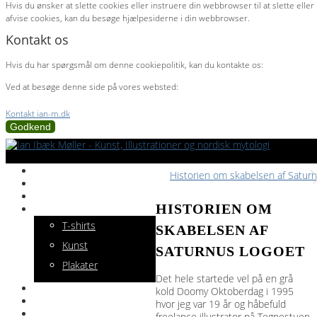
Hvis du ønsker at slette cookies eller instruere din webbrowser til at slette eller
afvise cookies, kan du besøge hjælpesiderne i din webbrowser.
Kontakt os
Hvis du har spørgsmål om denne cookiepolitik, kan du kontakte os:
Ved at besøge denne side på vores websted:
Kontakt ian-m.dk
Godkend
Galleri
Historien om skabelsen af Saturn
Om Ian
Services
HISTORIEN OM
Shop
T-shirts
SKABELSEN AF
Kunst
SATURNUS LOGOET
Plakater
Det hele startede vel på en grå
Værktøjer
kold Doomy Oktoberdag i 1995
Kontakt
hvor jeg var 19 år og håbefuld
Konto
freelance illustrator på Tegnestuen