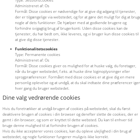
Type: Sessionscookies
Administreret af: Os
Formål: Disse cookies er nødvendige for at give dig adgang til tjenester,
der er tilgængelige via webstedet, og for at gøre det muligt for dig at brug
nogle af dets funktioner. De hjælper med at godkende brugere og
forhindre svigagtig brug af brugerkonti. Uden disse cookies kan de
tjenester, du har bedt om, ikke leveres, og vi bruger kun disse cookies til
at give dig disse tjenester.
Funktionalitetscookies
Type: Permanente cookies
Administreret af: Os
Formål: Disse cookies giver os mulighed for at huske valg, du foretager,
når du bruger webstedet, f.eks. at huske dine loginoplysninger eller
sprogpræferencer. Formålet med disse cookies er at give dig en mere
personlig oplevelse og at undgå, at du skal indtaste dine præferencer igen
hver gang du bruger webstedet.
Dine valg vedrørende cookies
Hvis du foretrækker at undgå brugen af cookies på webstedet, skal du først
deaktivere brugen af cookies i din browser og derefter slette de cookies, der er
gemt i din browser, og som er knyttet til dette websted. Du kan til enhver tid
bruge denne mulighed til at forhindre brugen af cookies.
Hvis du ikke accepterer vores cookies, kan du opleve ulejlighed i din brug af
webstedet, og nogle funktioner fungerer muligvis ikke korrekt.