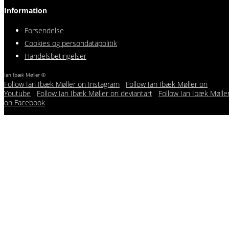
Information
Forsendelse
Cookies og persondatapolitik
Handelsbetingelser
Ian Ibæk Møller ©
Follow Ian Ibæk Møller on Instagram
Follow Ian Ibæk Møller on
Youtube
Follow Ian Ibæk Møller on deviantart
Follow Ian Ibæk Mølle
on Facebook