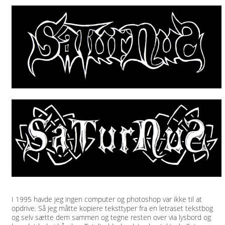
I 1995 havde jeg ingen computer og photoshop var ikke til at
opdrive. Så jeg måtte kopiere teksttyper fra en letraset tekstbog
og selv sætte dem sammen og tegne resten over via lysbord og