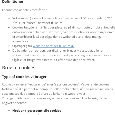
Definitioner
I denne cookiepolitik forstås ved:
Virksomhed (i denne Cookiepolitik enten benævnt "Virksomheden", "Vi",
"Os" eller "Vores") henviser til Ian-m.
Cookies betyder små filer, der placeres på din computer, mobilenhed ell
enhver anden enhed af et websted, og som indeholder oplysninger om d
browserhistorik på det pågældende websted blandt dets mange
anvendelser.
tilgængelig fra
Websted henviser til ian-m.dk
Du betyder den person, der tilgår eller bruger webstedet, eller en
virksomhed eller enhver juridisk enhed, på hvis vegne en sådan person
tilgår eller bruger webstedet, alt efter hvad der er relevant.
Brug af cookies
Type af cookies vi bruger
Cookies kan være "vedvarende" eller "sessionscookies". Vedvarende cookies
forbliver på din personlige computer eller mobilenhed, når du går offline, mens
sessionscookies slettes, så snart du lukker din webbrowser.
Vi bruger både sessionscookies og vedvarende cookies til de formål, der er
angivet nedenfor:
Nødvendige/essentielle cookies